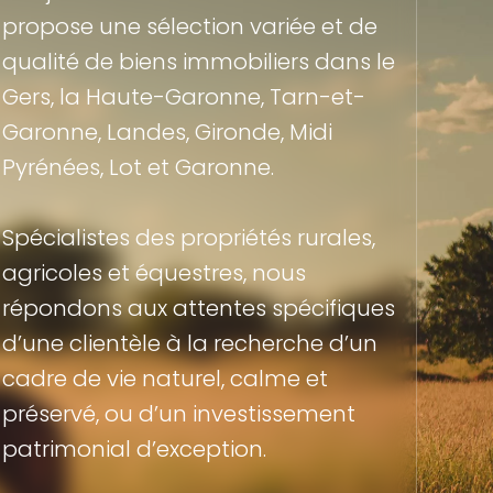
propose une sélection variée et de
qualité de biens immobiliers dans le
Gers, la Haute-Garonne, Tarn-et-
Garonne, Landes, Gironde, Midi
Pyrénées, Lot et Garonne.
Spécialistes des propriétés rurales,
agricoles et équestres, nous
répondons aux attentes spécifiques
d’une clientèle à la recherche d’un
cadre de vie naturel, calme et
préservé, ou d’un investissement
patrimonial d’exception.