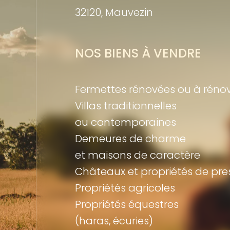
32120, Mauvezin
NOS BIENS À VENDRE
Fermettes rénovées ou à réno
Villas traditionnelles
ou contemporaines
Demeures de charme
et maisons de caractère
Châteaux et propriétés de pre
Propriétés agricoles
Propriétés équestres
(haras, écuries)