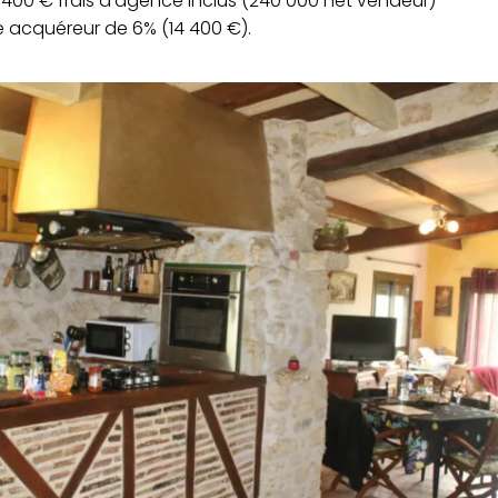
4 400 € frais d’agence inclus (240 000 net vendeur)
 acquéreur de 6% (14 400 €).