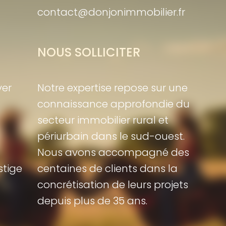
contact@donjonimmobilier.fr
NOUS SOLLICITER
ver
Notre expertise repose sur une
connaissance approfondie du
secteur immobilier rural et
périurbain dans le sud-ouest.
Nous avons accompagné des
stige
centaines de clients dans la
concrétisation de leurs projets
depuis plus de 35 ans.