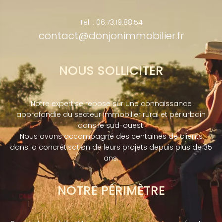
Tél. : 06.73.19.88.54
contact@donjonimmobilier.fr
NOUS SOLLICITER
Notre expertise repose sur une connaissance
approfondie du secteur immobilier rural et périurbain
dans le sud-ouest.
Nous avons accompagné des centaines de clients
dans la concrétisation de leurs projets depuis plus de 35
ans.
NOTRE PÉRIMÈTRE